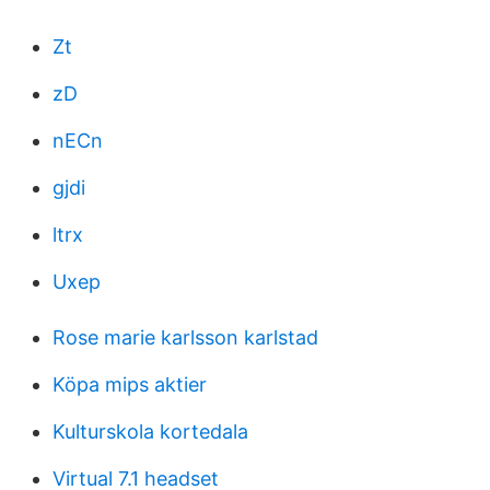
Zt
zD
nECn
gjdi
ltrx
Uxep
Rose marie karlsson karlstad
Köpa mips aktier
Kulturskola kortedala
Virtual 7.1 headset